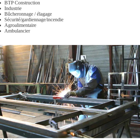
BTP Construction
Industrie
Bûcheronnage / élagage
Sécurité/gardiennage/incendie
Agroalimentaire
Ambulancier