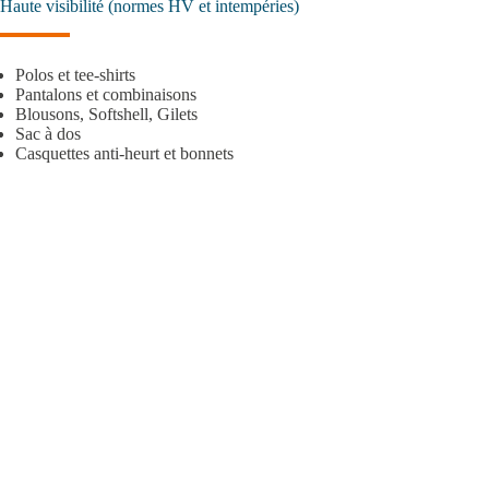
Haute visibilité (normes HV et intempéries)
Polos et tee-shirts
Pantalons et combinaisons
Blousons, Softshell, Gilets
Sac à dos
Casquettes anti-heurt et bonnets
CONTACTEZ-NOUS
ÉQUIPEMENTS DE PROTECTION INDIVIDUELLE (EPI)